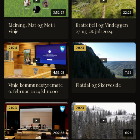
3:52:17
22:29
Meining, Mat og Mot i
Brattefjell og Vindeggen
Vinje
27. og 28. juli 2024
2024
2023
4:55:08
7:35
Vinje kommunestyremøte
Flatdal og Skorveside
6. februar 2024 kl 10.00
2023
2023
2:02:33
6:24