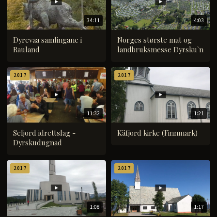
34:11
4:03
Dyrevaa samlingane i
Norges største mat og
Rauland
landbruksmesse Dyrsku`n
2017
2017
11:32
1:21
Seljord idrettslag -
Kåfjord kirke (Finnmark)
Dyrskudugnad
2017
2017
1:08
1:17