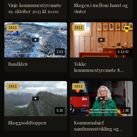
Vinje kommunestyremøte
Skogen i mellom haust og
19. oktober 2023 kl 10.00
vinter
2022
2022
2:53
5:12:42
Raudkleiv
Tokke
kommunestyremøte 8.
mars 2022
2022
2022
5:10
1:38
Skoggsoddtoppen
Kommunalsjef
samfunnsutvikling og
drift. Frist 11.11.22