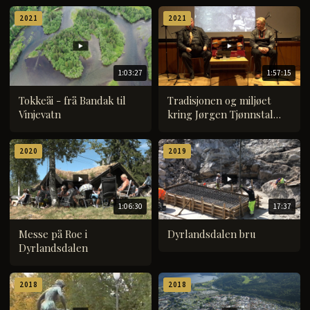
2021
2021
1:03:27
1:57:15
Tokkeåi - frå Bandak til
Tradisjonen og miljøet
Vinjevatn
kring Jørgen Tjønnstal
ved Knut Buen og Torgeir
Straand
2020
2019
1:06:30
17:37
Messe på Roe i
Dyrlandsdalen bru
Dyrlandsdalen
2018
2018