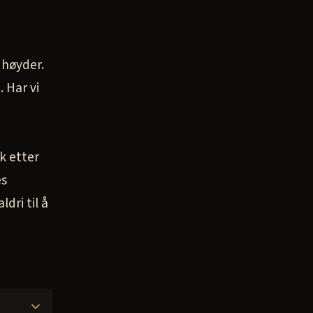
 høyder.
 Har vi
kk etter
es
dri til å