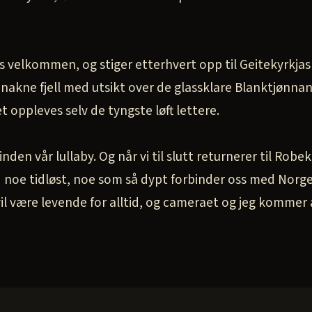
ss velkommen, og stiger etterhvert opp til Geitekyrkjas
nakne fjell med utsikt over de glassklare Blanktjønnan.
t oppleves selv de tyngste løft lettere.
nden vår lullaby. Og når vi til slutt returnerer til Robe
vd noe tidløst, noe som så dypt forbinder oss med Norg
l være levende for alltid, og cameraet og jeg kommer al