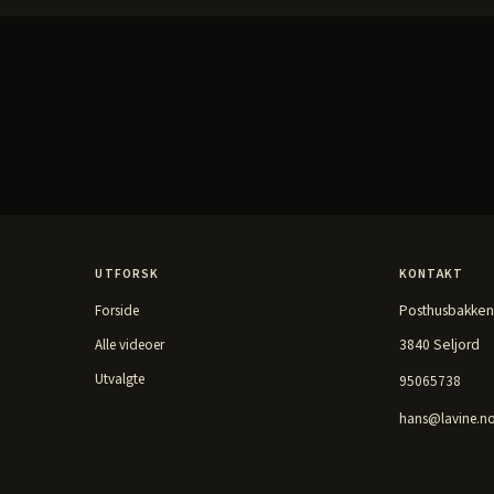
UTFORSK
KONTAKT
Posthusbakken
Forside
3840 Seljord
Alle videoer
Utvalgte
95065738
hans@lavine.n