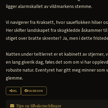
ligger alarmskallet av vildmarkens stemme.
Vi navigerer fra Kraksett, hvor saueflokken hilser o
Her skifter landskapet fra skogkledde åskammer til 
stiget over bratte skrenter? Ja, men i dette fristede
Natten under teltlerret er et kabinett av stjerner, vi
en lang giverik dag, føles det som om vi har opple
robuste natur. Eventyret har gitt meg minner som vi
glemme.
DEL
FACEBOOK
Tips og tilbakemeldingar