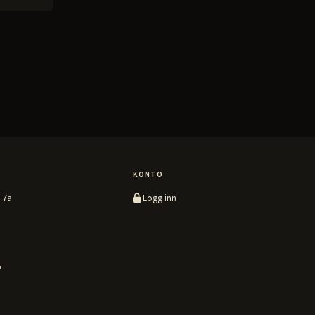
KONTO
 7a
Logg inn
o