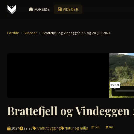
FORSIDE
VIDEOER
Forside
›
Videoar
›
Brattefjell og Vindeggen 27. og 28. juli 2024
Brattefjell og Vindeggen 
fjell
tur
2024
22:29
Kraftutbygging
Natur og miljø