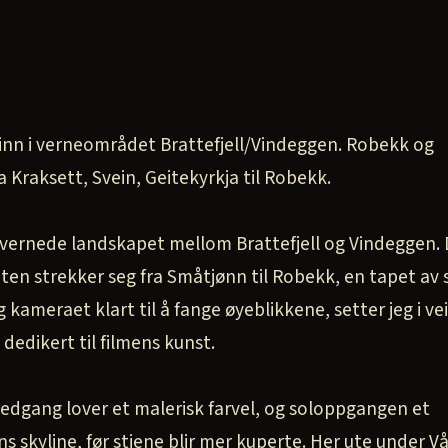
 inn i verneområdet Brattefjell/Vindeggen. Robekk og
 Kraksett, Svein, Geitekyrkja til Robekk.
vernede landskapet mellom Brattefjell og Vindeggen. 
uten strekker seg fra Småtjønn til Robekk, en tapet av s
 kameraet klart til å fange øyeblikkene, setter jeg i v
dedikert til filmens kunst.
edgang lover et malerisk farvel, og soloppgangen et
aens skyline, før stiene blir mer kuperte. Her ute under 