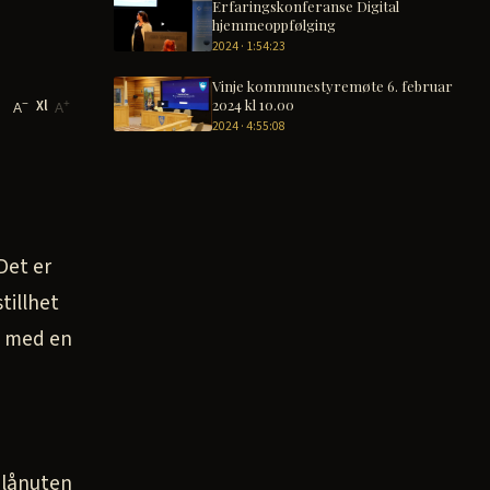
Erfaringskonferanse Digital
hjemmeoppfølging
2024 · 1:54:23
Vinje kommunestyremøte 6. februar
2024 kl 10.00
Xl
−
+
A
A
2024 · 4:55:08
Det er
tillhet
ei med en
Vålånuten