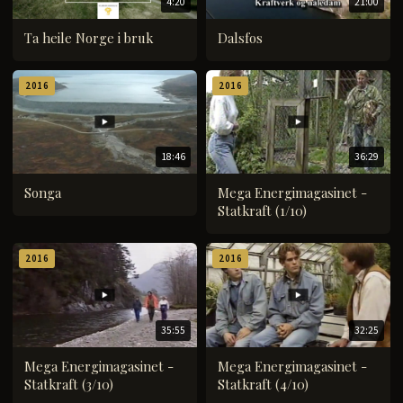
4:20
21:00
Ta heile Norge i bruk
Dalsfos
2016
2016
18:46
36:29
Songa
Mega Energimagasinet -
Statkraft (1/10)
2016
2016
35:55
32:25
Mega Energimagasinet -
Mega Energimagasinet -
Statkraft (3/10)
Statkraft (4/10)