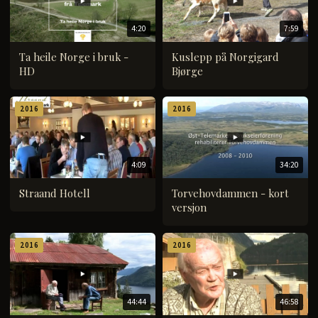
4:20
7:59
Ta heile Norge i bruk -
Kuslepp på Norgigard
HD
Bjørge
2016
2016
4:09
34:20
Straand Hotell
Torvehovdammen - kort
versjon
2016
2016
44:44
46:58