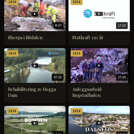
2016
2016
8:37
17:25
Sherpa i Bitdalen
Statkraft 120 år
2016
2016
47:19
17:59
Rehabilitering av Hogga
Anleggsarbeid
Dam
Bøgstadhølen
2016
2016