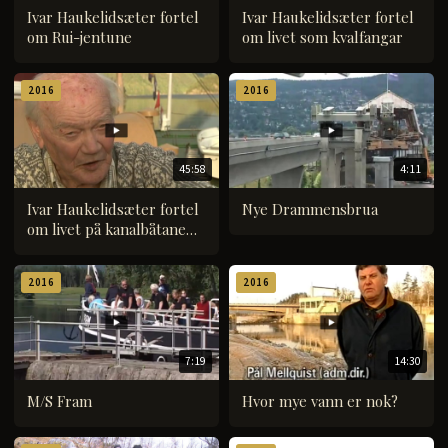
Ivar Haukelidsæter fortel
Ivar Haukelidsæter fortel
om Rui-jentune
om livet som kvalfangar
2016
2016
45:58
4:11
Ivar Haukelidsæter fortel
Nye Drammensbrua
om livet på kanalbåtane
under og etter 2.
verdskrigen
2016
2016
7:19
14:30
M/S Fram
Hvor mye vann er nok?