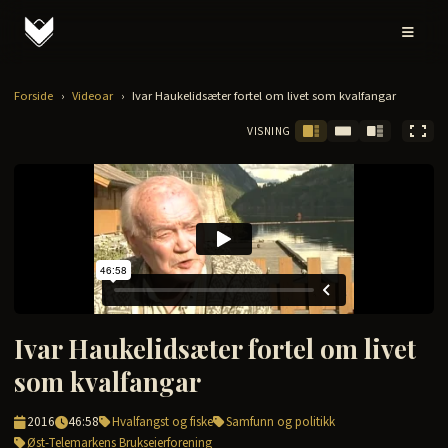
Forside
›
Videoar
›
Ivar Haukelidsæter fortel om livet som kvalfangar
VISNING
Ivar Haukelidsæter fortel om livet
som kvalfangar
2016
46:58
Hvalfangst og fiske
Samfunn og politikk
Øst-Telemarkens Brukseierforening