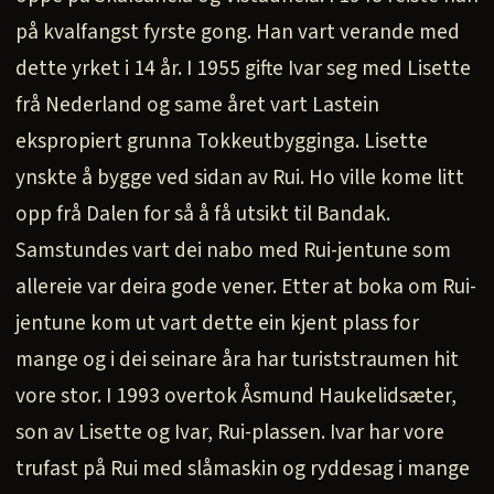
på kvalfangst fyrste gong. Han vart verande med
dette yrket i 14 år. I 1955 gifte Ivar seg med Lisette
frå Nederland og same året vart Lastein
ekspropiert grunna Tokkeutbygginga. Lisette
ynskte å bygge ved sidan av Rui. Ho ville kome litt
opp frå Dalen for så å få utsikt til Bandak.
Samstundes vart dei nabo med Rui-jentune som
allereie var deira gode vener. Etter at boka om Rui-
jentune kom ut vart dette ein kjent plass for
mange og i dei seinare åra har turiststraumen hit
vore stor. I 1993 overtok Åsmund Haukelidsæter,
son av Lisette og Ivar, Rui-plassen. Ivar har vore
trufast på Rui med slåmaskin og ryddesag i mange