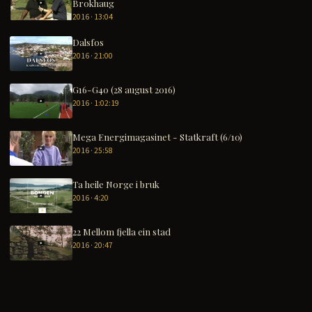
Brokhaug
2016 · 13:04
Dalsfos
2016 · 21:00
G16-G40 (28 august 2016)
2016 · 1:02:19
Mega Energimagasinet - Statkraft (6/10)
2016 · 25:58
Ta heile Norge i bruk
2016 · 4:20
22 Mellom fjella ein stad
2016 · 20:47