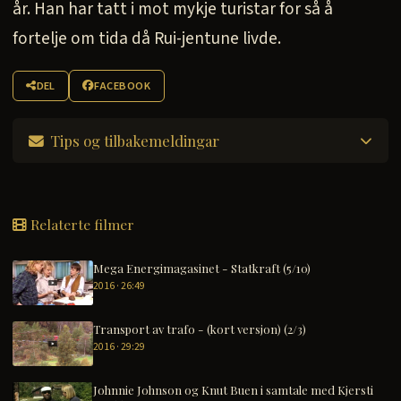
år. Han har tatt i mot mykje turistar for så å
fortelje om tida då Rui-jentune livde.
DEL
FACEBOOK
Tips og tilbakemeldingar
Relaterte filmer
Mega Energimagasinet - Statkraft (5/10)
2016 · 26:49
Transport av trafo - (kort versjon) (2/3)
2016 · 29:29
Johnnie Johnson og Knut Buen i samtale med Kjersti