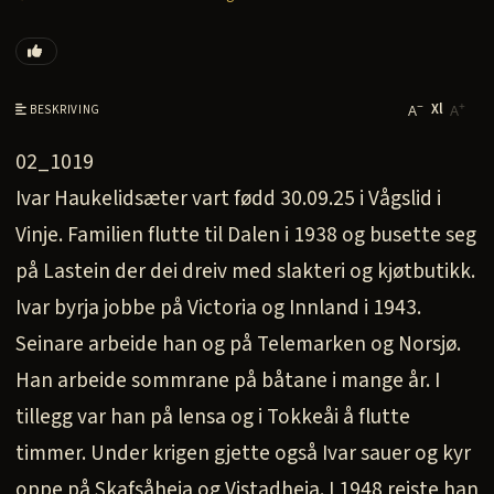
Xl
−
+
BESKRIVING
A
A
02_1019
Ivar Haukelidsæter vart fødd 30.09.25 i Vågslid i
Vinje. Familien flutte til Dalen i 1938 og busette seg
på Lastein der dei dreiv med slakteri og kjøtbutikk.
Ivar byrja jobbe på Victoria og Innland i 1943.
Seinare arbeide han og på Telemarken og Norsjø.
Han arbeide sommrane på båtane i mange år. I
tillegg var han på lensa og i Tokkeåi å flutte
timmer. Under krigen gjette også Ivar sauer og kyr
oppe på Skafsåheia og Vistadheia. I 1948 reiste han