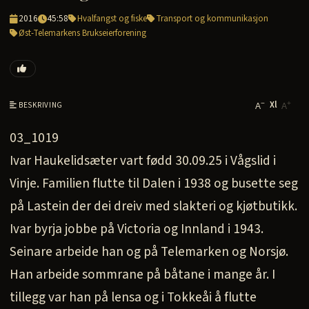
2016
45:58
Hvalfangst og fiske
Transport og kommunikasjon
Øst-Telemarkens Brukseierforening
Xl
−
+
BESKRIVING
A
A
03_1019
Ivar Haukelidsæter vart fødd 30.09.25 i Vågslid i
Vinje. Familien flutte til Dalen i 1938 og busette seg
på Lastein der dei dreiv med slakteri og kjøtbutikk.
Ivar byrja jobbe på Victoria og Innland i 1943.
Seinare arbeide han og på Telemarken og Norsjø.
Han arbeide sommrane på båtane i mange år. I
tillegg var han på lensa og i Tokkeåi å flutte