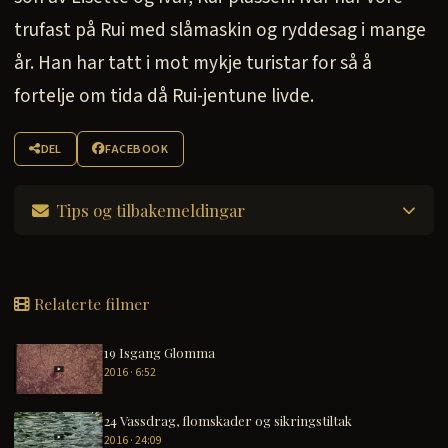
trufast på Rui med slåmaskin og ryddesag i mange
år. Han har tatt i mot mykje turistar for så å
fortelje om tida då Rui-jentune livde.
DEL
FACEBOOK
Tips og tilbakemeldingar
Relaterte filmer
19 Isgang Glomma
2016 · 6:52
24 Vassdrag, flomskader og sikringstiltak
2016 · 24:09