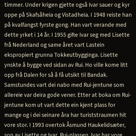
timmer. Under krigen gjette også Ivar sauer og kyr
oppe på Skafsåheia og Vistadheia. I 1948 reiste han
på kvalfangst fyrste gong. Han vart verande med
dette yrket i 14 år. I 1955 gifte Ivar seg med Lisette
frå Nederland og same året vart Lastein
ekspropiert grunna Tokkeutbygginga. Lisette
ynskte å bygge ved sidan av Rui. Ho ville kome litt
opp frå Dalen for så å få utsikt til Bandak.
Samstundes vart dei nabo med Rui-jentune som
allereie var deira gode vener. Etter at boka om Rui-
jentune kom ut vart dette ein kjent plass for
mange og i dei seinare åra har turiststraumen hit
vore stor. I 1993 overtok Åsmund Haukelidsæter,
son av Lisette og Ivar, Rui-plassen. Ivar har vore