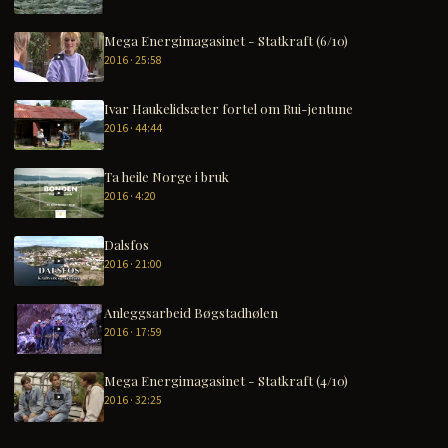
Mega Energimagasinet - Statkraft (6/10)
2016 · 25:58
Ivar Haukelidsæter fortel om Rui-jentune
2016 · 44:44
Ta heile Norge i bruk
2016 · 4:20
Dalsfos
2016 · 21:00
Anleggsarbeid Bøgstadhølen
2016 · 17:59
Mega Energimagasinet - Statkraft (4/10)
2016 · 32:25