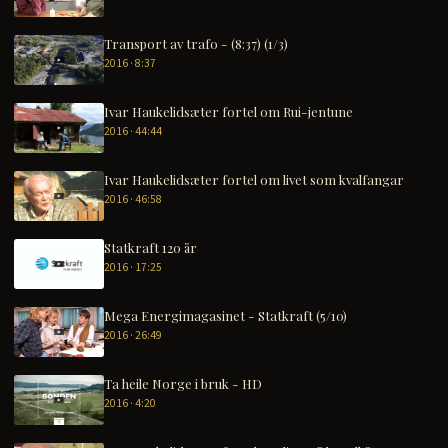
Transport av trafo - (8:37) (1/3)
2016 · 8:37
Ivar Haukelidsæter fortel om Rui-jentune
2016 · 44:44
Ivar Haukelidsæter fortel om livet som kvalfangar
2016 · 46:58
Statkraft 120 år
2016 · 17:25
Mega Energimagasinet - Statkraft (5/10)
2016 · 26:49
Ta heile Norge i bruk - HD
2016 · 4:20