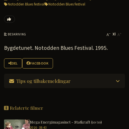
Notodden Blues festival
Notodden Blues festival
Xl
−
+
BESKRIVING
A
A
Bygdetunet. Notodden Blues Festival. 1995.
DEL
FACEBOOK
Tips og tilbakemeldingar
Relaterte filmer
Mega Energimagasinet - Statkraft (10/10)
2016 · 38:43