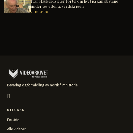
Ivar Haukelidsæter fortel om livet på kanalbåtane
under og etter 2. verdskrigen
2016 · 45:58
Bevaring og formidling av norsk filmhistorie
UTFORSK
Forside
Alle videoer