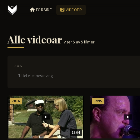
FORSIDE
VIDEOER
Alle videoar
viser 5 av 5 filmer
SOK
2016
1995
13:04