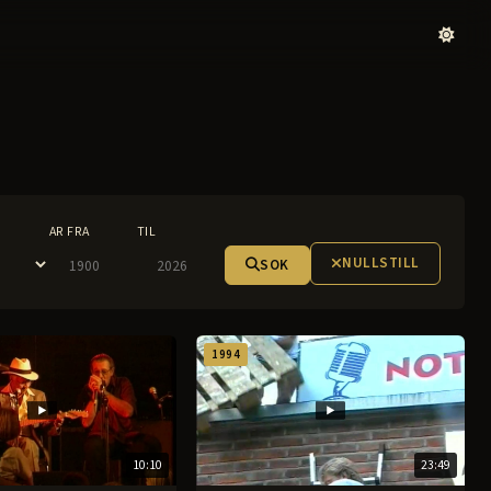
AR FRA
TIL
NULLSTILL
SOK
1994
10:10
23:49