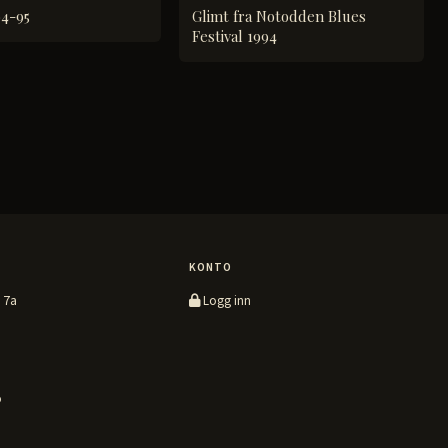
94-95
Glimt fra Notodden Blues
Festival 1994
KONTO
 7a
Logg inn
o