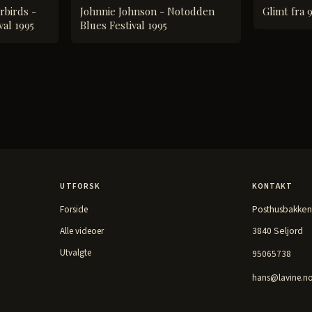
birds -
Johnnie Johnson - Notodden
Glimt fra 
al 1995
Blues Festival 1995
UTFORSK
KONTAKT
Posthusbakken
Forside
3840 Seljord
Alle videoer
Utvalgte
95065738
hans@lavine.n