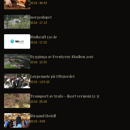
2016 · 38:43
norgeslopet
2016 · 17:13
Statkraft 120 år
2016 · 17:25
Bygginga av Eventyrøy Stadion 2016
2016 · 15:55
Løypemøte på Oftejordet
2016 · 1:03:10
Transport av trafo - (kort versjon) (2/3)
2016 · 29:29
Straand Hotell
2016 · 4:09