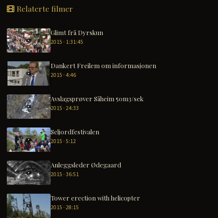
Relaterte filmer
Glimt frå Dyrskun
2015 · 1:31:45
Dankert Freilem om informasjonen
2015 · 4:46
Avslagsprøver Såheim 50m3/sek
2015 · 24:33
Seljordfestivalen
2015 · 5:12
Anleggsleder Ødegaard
2015 · 36:51
Tower erection with helicopter
2015 · 28:15