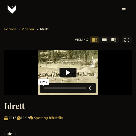
Forside
›
Videoar
›
Idrett
VISNING
Idrett
2015
11:19
Sport og friluftsliv