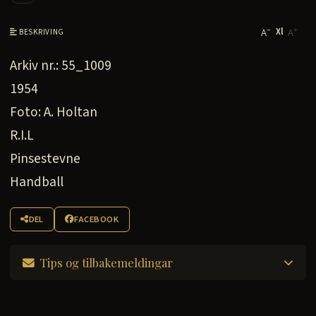
Xl
−
+
BESKRIVING
A
A
Arkiv nr.: 55_1009
1954
Foto: A. Holtan
R.I.L
Pinsestevne
Handball
DEL
FACEBOOK
Tips og tilbakemeldingar