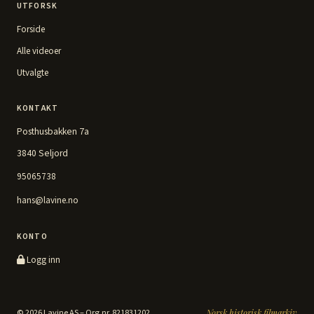
UTFORSK
Forside
Alle videoer
Utvalgte
KONTAKT
Posthusbakken 7a
3840 Seljord
95065738
hans@lavine.no
KONTO
Logg inn
© 2026 Lavine AS – Org.nr. 821831202
Norsk historisk filmarkiv