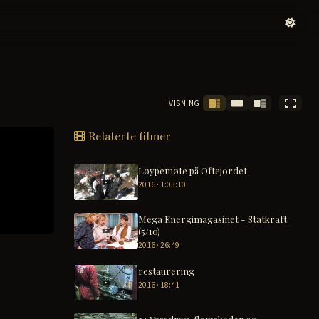
VISNING
Relaterte filmer
Løypemøte på Oftejordet
2016 · 1:03:10
Mega Energimagasinet - Statkraft
(5/10)
2016 · 26:49
restaurering
2016 · 18:41