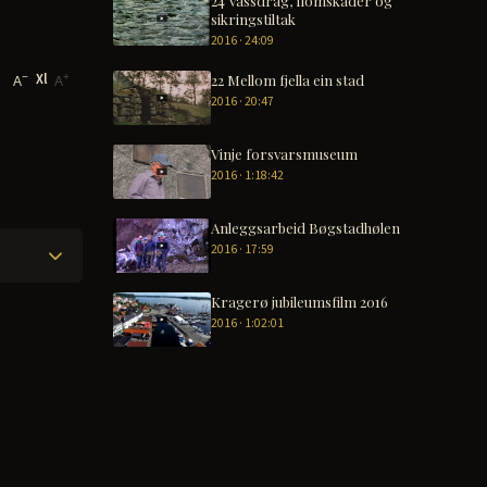
24 Vassdrag, flomskader og
sikringstiltak
2016 · 24:09
Xl
−
+
22 Mellom fjella ein stad
A
A
2016 · 20:47
Vinje forsvarsmuseum
2016 · 1:18:42
Anleggsarbeid Bøgstadhølen
2016 · 17:59
Kragerø jubileumsfilm 2016
2016 · 1:02:01