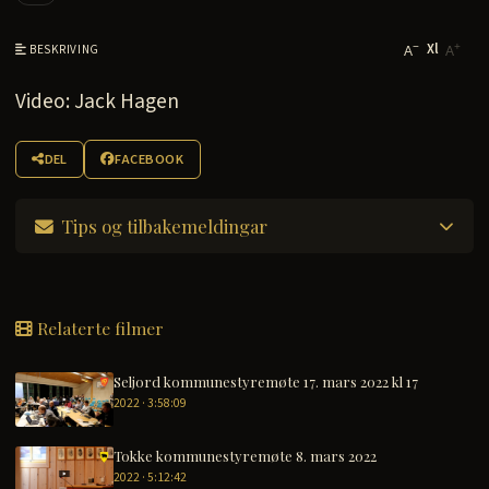
Xl
−
+
BESKRIVING
A
A
Video: Jack Hagen
DEL
FACEBOOK
Tips og tilbakemeldingar
Relaterte filmer
Seljord kommunestyremøte 17. mars 2022 kl 17
2022 · 3:58:09
Tokke kommunestyremøte 8. mars 2022
2022 · 5:12:42