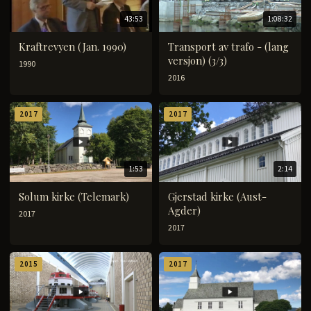
43:53
1:08:32
Kraftrevyen (Jan. 1990)
Transport av trafo - (lang
versjon) (3/3)
1990
2016
2017
2017
1:53
2:14
Solum kirke (Telemark)
Gjerstad kirke (Aust-
Agder)
2017
2017
2015
2017