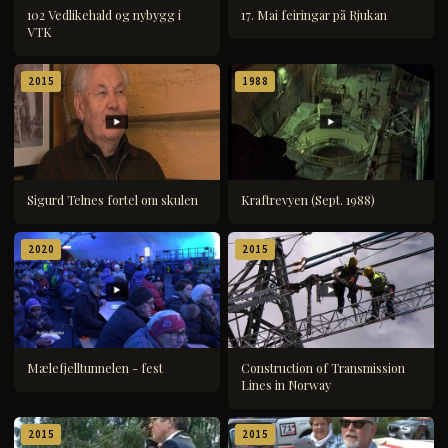
102 Vedlikehald og nybygg i
17. Mai feiringar på Rjukan
VTK
2015
1988
Sigurd Telnes fortel om skulen
Kraftrevyen (Sept. 1988)
2020
2015
Mælefjelltunnelen - fest
Construction of Transmission
Lines in Norway
2015
2015