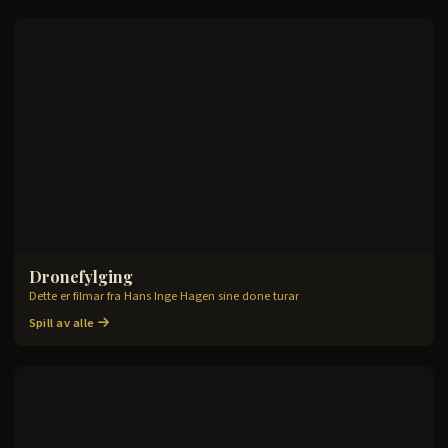
Dronefylging
4
filmer
Dette er filmar fra Hans Inge Hagen sine done turar
Spill av alle