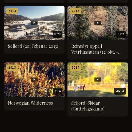
2013
2013
8:28
1:02
Seljord (20. Februar 2013)
Reinsdyr oppe i
Vetrhusnutan (12. okt. -
Haustferien 2013)
2013
2014
7:14
46:54
Norwegian Wilderness
Seljord-Skidar
(Guttelagskamp)