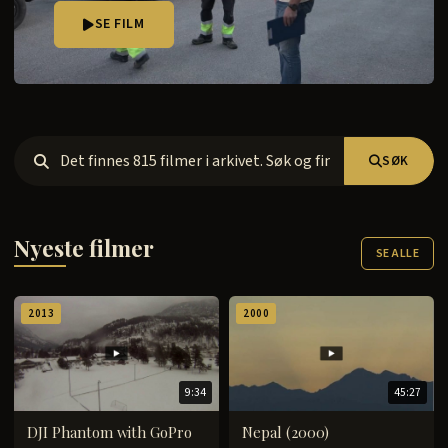
SE FILM
SØK
Nyeste filmer
SE ALLE
2013
2000
9:34
45:27
DJI Phantom with GoPro
Nepal (2000)