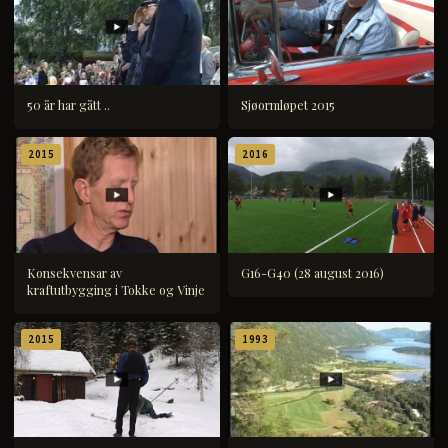
50 år har gått ..
Sjøormløpet 2015
2015
2016
Konsekvensar av
G16-G40 (28 august 2016)
kraftutbygging i Tokke og Vinje
2015
1993