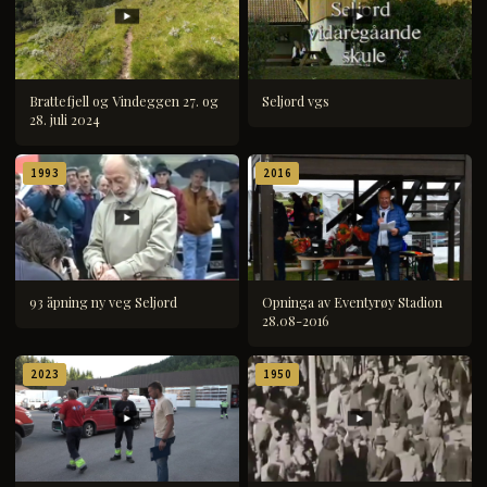
Brattefjell og Vindeggen 27. og
Seljord vgs
28. juli 2024
1993
2016
93 åpning ny veg Seljord
Opninga av Eventyrøy Stadion
28.08-2016
2023
1950