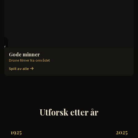
6
lmer
Gode minner
Drone filmer fra området
TILGANG UTLØPT
Spill av alle
Utforsk etter år
1925
2025