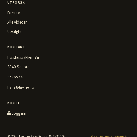
UTFORSK
Forside
Alle videoer
Utvalgte
KONTAKT
Posthusbakken 7a
3840 Seljord
95065738
hans@lavine.no
KONTO
Logg inn
© 2026 Lavine AS – Org.nr. 821831202
Norsk historisk filmarkiv