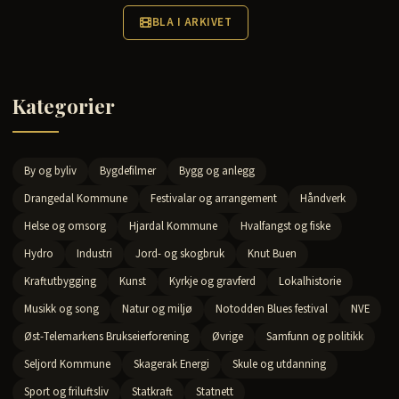
BLA I ARKIVET
Kategorier
By og byliv
Bygdefilmer
Bygg og anlegg
Drangedal Kommune
Festivalar og arrangement
Håndverk
Helse og omsorg
Hjardal Kommune
Hvalfangst og fiske
Hydro
Industri
Jord- og skogbruk
Knut Buen
Kraftutbygging
Kunst
Kyrkje og gravferd
Lokalhistorie
Musikk og song
Natur og miljø
Notodden Blues festival
NVE
Øst-Telemarkens Brukseierforening
Øvrige
Samfunn og politikk
Seljord Kommune
Skagerak Energi
Skule og utdanning
Sport og friluftsliv
Statkraft
Statnett