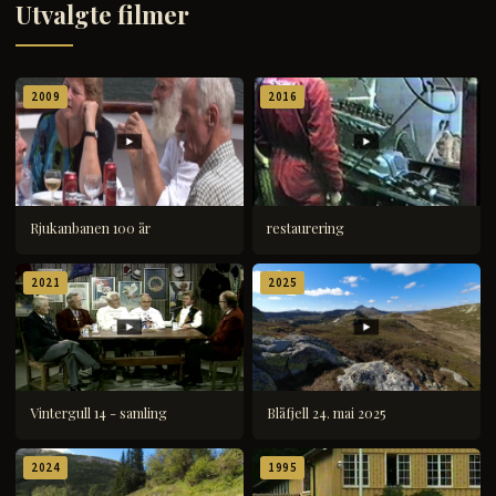
Utvalgte filmer
2009
2016
Rjukanbanen 100 år
restaurering
2021
2025
Vintergull 14 - samling
Blåfjell 24. mai 2025
2024
1995