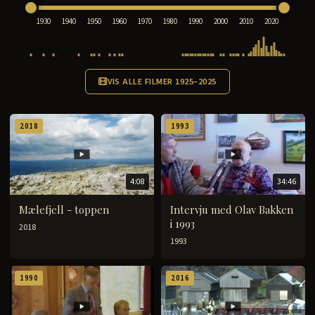
1930
1940
1950
1960
1970
1980
1990
2000
2010
2020
VIS ALLE FILMER 1925–2025
2018
1993
4:08
34:46
Mælefjell - toppen
Intervju med Olav Bakken
i 1993
2018
1993
1990
2016