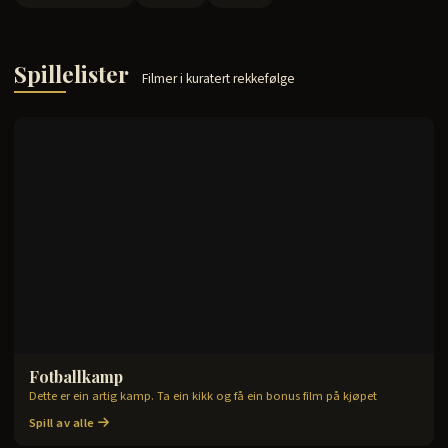
Spillelister
Filmer i kuratert rekkefølge
Fotballkamp
2
filmer
Dette er ein artig kamp. Ta ein kikk og få ein bonus film på kjøpet
Spill av alle