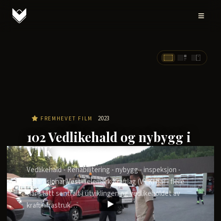
2023
FREMHEVET FILM
102 Vedlikehald og nybygg i
VTK
Vedlikehald - Rehabilitering - nybygg - inspeksjon -
reparasjonar Vest-Telemark Kraftlag (VTK) har i flere
tiår stått sentralt i utviklingen og vedlikeholdet av
kraftinfrastruk…