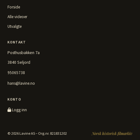
Forside
Alle videoer
Utvalgte
KONTAKT
Posthusbakken 7a
3840 Seljord
95065738
hans@lavine.no
KONTO
Logg inn
© 2026 Lavine AS – Org.nr. 821831202
Norsk historisk filmarkiv