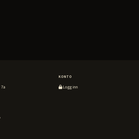
KONTO
 7a
Logg inn
o