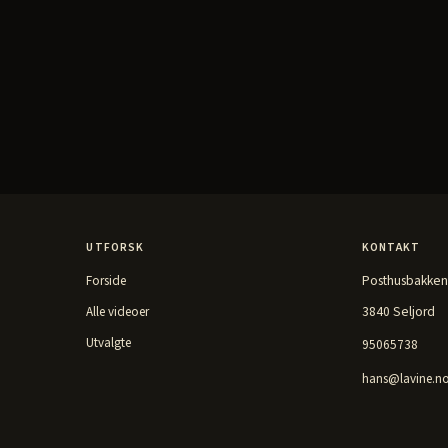
UTFORSK
KONTAKT
Posthusbakken
Forside
3840 Seljord
Alle videoer
Utvalgte
95065738
hans@lavine.n