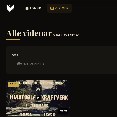
FORSIDE
VIDEOER
Alle videoar
viser 1 av 1 filmer
SOK
2012
39:59