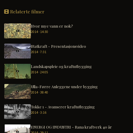
Relaterte filmer
Hvor mye vann er nok?
2014 · 14:30
Statkraft - Presentasjonsvideo
2014 · 7:31
Landskapspleie og kraftutbygging
2014 · 24:05
Ulla-Førre Anleggene under bygging
2014 · 38:40
Tokke 1 - Avanserer kraftutbygging
2014 · 3:16
ENERGI OG INDUSTRI - Rana kraftverk 40 år
2014 · 29:11