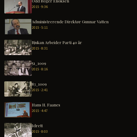
Odd Roger Enoksen
2015 · 9:36
Administrerende Direktør Gunnar Vatten
2015 · 5:11
Rjukan Arbeider Parti 40 år
2015 · 8:31
51_1009
2015 · 8:16
83_1009
2015 · 2:41
Hans H. Faanes
2015 · 4:47
Idrett
2015 · 8:03