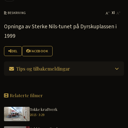
Xl
−
+
BESKRIVING
A
A
Opninga av Sterke Nils-tunet på Dyrskuplassen i
1999
DEL
FACEBOOK
Tips og tilbakemeldingar
Relaterte filmer
Tokke kraftverk
2015 · 3:29