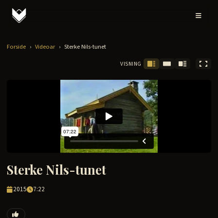
Forside
›
Videoar
›
Sterke Nils-tunet
VISNING
Sterke Nils-tunet
2015
7:22