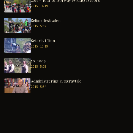
2015 - Tour of Norway (+ kids) i Seljord
2015 · 14:19
Seljordfestivalen
2015 · 5:12
Seterliv i Tinn
2015 · 10:19
50_1009
2015 · 5:08
Administrering av særavtale
2015 · 5:34