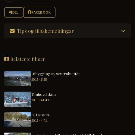
DEL
FACEBOOK
Tips og tilbakemeldingar
Relaterte filmer
Utbygging av sentralnettet
2015 · 6:58
Tunhovd dam
2015 · 41:43
DJI S1000
2015 · 4:41