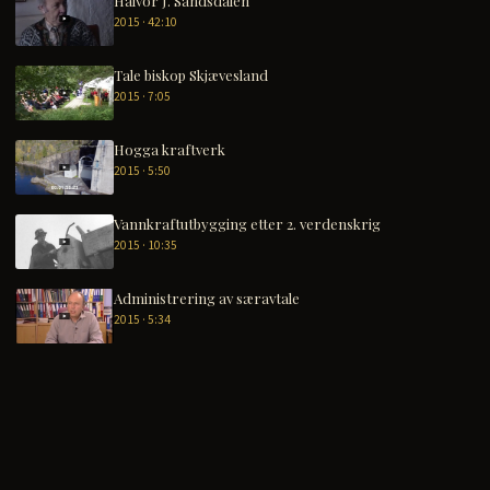
Halvor J. Sandsdalen
2015 · 42:10
Tale biskop Skjævesland
2015 · 7:05
Hogga kraftverk
2015 · 5:50
Vannkraftutbygging etter 2. verdenskrig
2015 · 10:35
Administrering av særavtale
2015 · 5:34