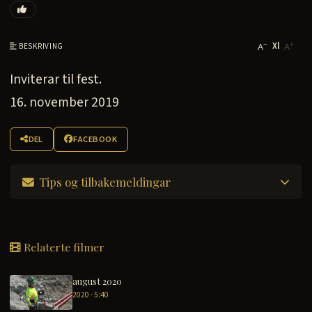
Xl
−
+
BESKRIVING
A
A
Inviterar til fest.
16. november 2019
DEL
FACEBOOK
Tips og tilbakemeldingar
Relaterte filmer
august 2020
2020 · 5:40