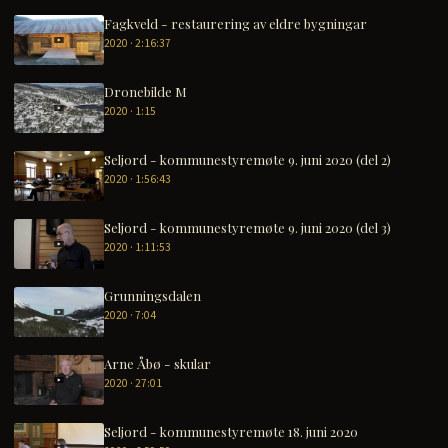
Fagkveld - restaurering av eldre bygningar
2020 · 2:16:37
Dronebilde M
2020 · 1:15
Seljord - kommunestyremøte 9. juni 2020 (del 2)
2020 · 1:56:43
Seljord - kommunestyremøte 9. juni 2020 (del 3)
2020 · 1:11:53
Grunningsdalen
2020 · 7:04
Arne Åbø - skular
2020 · 27:01
Seljord - kommunestyremøte 18. juni 2020